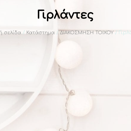
Γιρλάντες
/
/
/ Γιρλ
ή σελίδα
Κατάστημα
ΔΙΑΚΟΣΜΗΣΗ ΤΟΙΧΟΥ