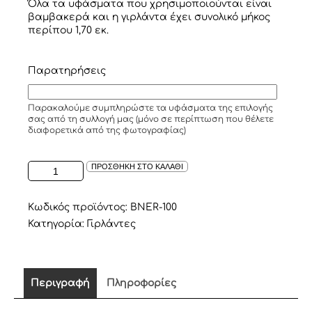
Όλα τα υφάσματα που χρησιμοποιούνται είναι
βαμβακερά και η γιρλάντα έχει συνολικό μήκος
περίπου 1,70 εκ.
Παρατηρήσεις
Παρακαλούμε συμπληρώστε τα υφάσματα της επιλογής
σας από τη συλλογή μας (μόνο σε περίπτωση που θέλετε
διαφορετικά από της φωτογραφίας)
PUFFY
ΠΡΟΣΘΗΚΗ ΣΤΟ ΚΑΛΑΘΙ
ΥΦΑΣΜΑΤΙΝΗ
ΓΙΡΛΑΝΤΑ
ΣΕ
Κωδικός προϊόντος:
BNER-100
ΣΧΕΔΙΟ
Κατηγορία:
Γιρλάντες
ΑΣΤΕΡΙ
ΣΕ
ΑΠΟΧΡΩΣΕΙΣ
ΤΟΥ
Περιγραφή
Πληροφορίες
ΡΟΖ
ΚΑΙ