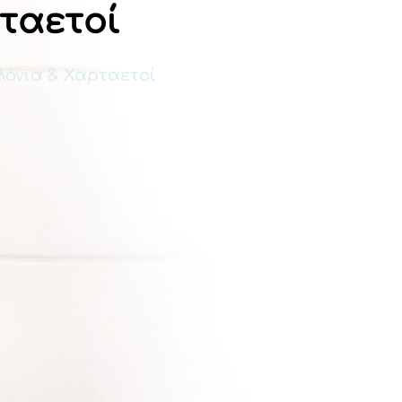
ταετοί
όνια & Χαρταετοί