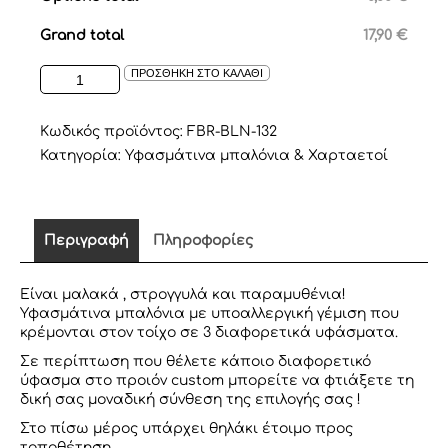
Grand total
17,90 €
ΥΦΑΣΜΑΤΙΝΑ
ΠΡΟΣΘΗΚΗ ΣΤΟ ΚΑΛΑΘΙ
ΜΠΑΛΟΝΙΑ
ΤΟΙΧΟΥ
ποσότητα
Κωδικός προϊόντος:
FBR-BLN-132
Κατηγορία:
Υφασμάτινα μπαλόνια & Χαρταετοί
Περιγραφή
Πληροφορίες
Είναι μαλακά , στρογγυλά και παραμυθένια!
Υφασμάτινα μπαλόνια με υποαλλεργική γέμιση που
κρέμονται στον τοίχο σε 3 διαφορετικά υφάσματα.
Σε περίπτωση που θέλετε κάποιο διαφορετικό
ύφασμα στο προιόν custom μπορείτε να φτιάξετε τη
δική σας μοναδική σύνθεση της επιλογής σας !
Στο πίσω μέρος υπάρχει θηλάκι έτοιμο προς
τοποθέτηση.