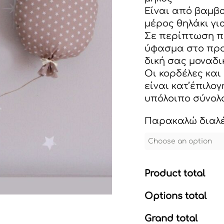
Είναι από βαμβ
μέρος θηλάκι γι
Σε περίπτωση π
ύφασμα στο προι
δική σας μοναδι
Οι κορδέλες και
είναι κατ’έπιλογ
υπόλοιπο σύνολ
Παρακαλώ διαλέξ
Product total
Options total
Grand total