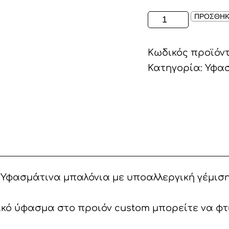
ΥΦΑΣΜΑΤΙΝΑ
ΠΡΟΣΘΗΚ
ΜΠΑΛΟΝΙΑ
ΤΟΙΧΟΥ
Κωδικός προϊόν
ποσότητα
Κατηγορία:
Υφασ
 Υφασμάτινα μπαλόνια με υποαλλεργική γέμιση
κό ύφασμα στο προιόν custom μπορείτε να φτι