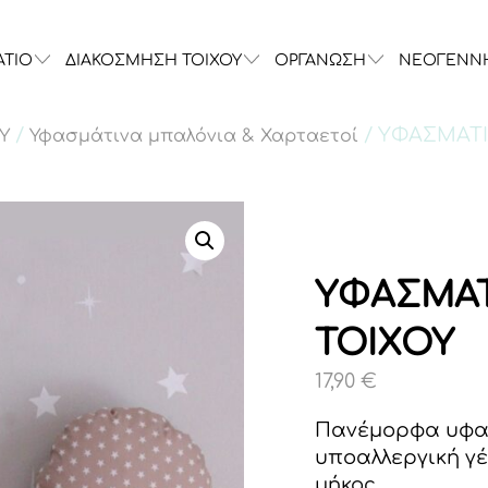
ΑΤΙΟ
ΔΙΑΚΟΣΜΗΣΗ ΤΟΙΧΟΥ
ΟΡΓΑΝΩΣΗ
ΝΕΟΓΕΝΝ
/
/ ΥΦΑΣΜΑΤ
Υ
Υφασμάτινα μπαλόνια & Χαρταετοί
ΥΦΑΣΜΑΤ
ΤΟΙΧΟΥ
17,90
€
Πανέμορφα υφασ
υποαλλεργική γέ
μήκος