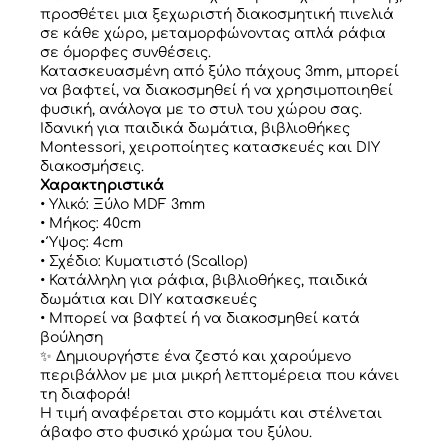
προσθέτει μια ξεχωριστή διακοσμητική πινελιά
σε κάθε χώρο, μεταμορφώνοντας απλά ράφια
σε όμορφες συνθέσεις.
Κατασκευασμένη από ξύλο πάχους 3mm, μπορεί
να βαφτεί, να διακοσμηθεί ή να χρησιμοποιηθεί
φυσική, ανάλογα με το στυλ του χώρου σας.
Ιδανική για παιδικά δωμάτια, βιβλιοθήκες
Montessori, χειροποίητες κατασκευές και DIY
διακοσμήσεις.
Χαρακτηριστικά
• Υλικό: Ξύλο MDF 3mm
• Μήκος: 40cm
• Ύψος: 4cm
• Σχέδιο: Κυματιστό (Scallop)
• Κατάλληλη για ράφια, βιβλιοθήκες, παιδικά
δωμάτια και DIY κατασκευές
• Μπορεί να βαφτεί ή να διακοσμηθεί κατά
βούληση
✨ Δημιουργήστε ένα ζεστό και χαρούμενο
περιβάλλον με μια μικρή λεπτομέρεια που κάνει
τη διαφορά!
Η τιμή αναφέρεται στο κομμάτι και στέλνεται
άβαφο στο φυσικό χρώμα του ξύλου.