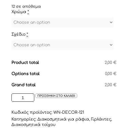
12 σε απόθεμα
Χρώμα
*
Σχέδιο
*
Product total
2,00 €
Options total
0,00 €
Grand total
2,00 €
ΞΥΛΙΝΗ
ΠΡΟΣΘΗΚΗ ΣΤΟ ΚΑΛΑΘΙ
ΔΙΑΚΟΣΜΗΤΙΚΗ
ΜΠΟΡΝΤΟΥΡΑ
SCALLOP
Κωδικός προϊόντος:
WN-DECOR-121
ποσότητα
Κατηγορίες:
Διακοσμητικά για ράφια
,
Γιρλάντες
,
Διακοσμητικά τοίχου