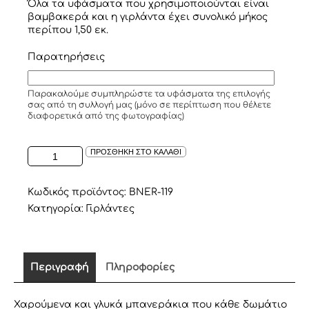
Όλα τα υφάσματα που χρησιμοποιούνται είναι
βαμβακερά και η γιρλάντα έχει συνολικό μήκος
περίπου 1,50 εκ.
Παρατηρήσεις
Παρακαλούμε συμπληρώστε τα υφάσματα της επιλογής
σας από τη συλλογή μας (μόνο σε περίπτωση που θέλετε
διαφορετικά από της φωτογραφίας)
ΥΦΑΣΜΑΤΙΝΗ
ΠΡΟΣΘΗΚΗ ΣΤΟ ΚΑΛΑΘΙ
ΓΙΡΛΑΝΤΑ
ΣΕ
ΣΧΕΔΙΟ
Κωδικός προϊόντος:
BNER-119
ΣΗΜΑΙΑΚΙ
Κατηγορία:
Γιρλάντες
ΣΕ
ΑΠΟΧΡΩΣΕΙΣ
ΤΟΥ
ΚΑΦΕ/
Περιγραφή
Πληροφορίες
ΜΠΕΖ
ποσότητα
Χαρούμενα και γλυκά μπανεράκια που κάθε δωμάτιο