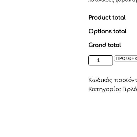
λατινικούς χαρακτή
Product total
Options total
Grand total
ΥΦΑΣΜΑΤΙΝΗ
ΠΡΟΣΘΗΚ
ΓΙΡΛΑΝΤΑ
ΜΕ
Κωδικός προϊόν
ΟΝΟΜΑ
ΠΑΙΔΙΟΥ
Κατηγορία:
Γιρλ
ποσότητα