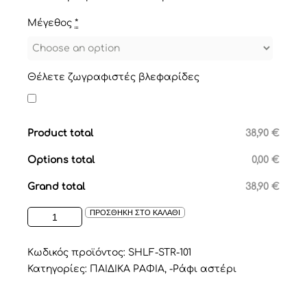
Μέγεθος
*
Θέλετε ζωγραφιστές βλεφαρίδες
Product total
38,90 €
Options total
0,00 €
Grand total
38,90 €
ΡΑΦΑΚΙ
ΠΡΟΣΘΗΚΗ ΣΤΟ ΚΑΛΑΘΙ
ΣΕ
ΣΧΕΔΙΟ
ΑΣΤΕΡΙ
Κωδικός προϊόντος:
SHLF-STR-101
ΣΕ
Κατηγορίες:
ΠΑΙΔΙΚΑ ΡΑΦΙΑ
,
-Ράφι αστέρι
ΧΡΩΜΑ
ΜΠΕΖ/
ΕΚΡΟΥ