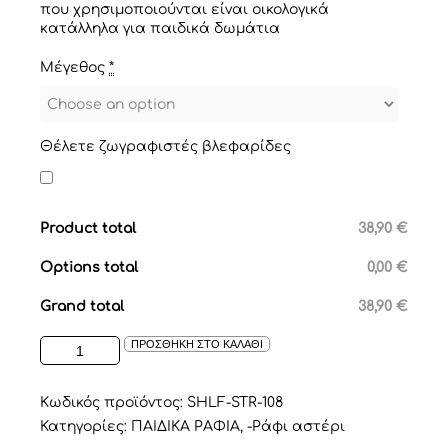
που χρησιμοποιούνται είναι οικολογικά
κατάλληλα για παιδικά δωμάτια
Μέγεθος
*
Θέλετε ζωγραφιστές βλεφαρίδες
Product total
38,90 €
Options total
0,00 €
Grand total
38,90 €
ΡΑΦΑΚΙ
ΠΡΟΣΘΗΚΗ ΣΤΟ ΚΑΛΑΘΙ
ΣΕ
ΣΧΕΔΙΟ
ΑΣΤΕΡΙ
Κωδικός προϊόντος:
SHLF-STR-108
ΣΕ
Κατηγορίες:
ΠΑΙΔΙΚΑ ΡΑΦΙΑ
,
-Ράφι αστέρι
ΧΡΩΜΑ