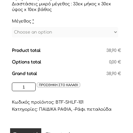
Διαστάσεις μικρό μέγεθος : 33εκ μήκος x 30εκ
ύψος x 10εκ βάθος
Μέγεθος
*
Product total
38,90 €
Options total
0,00 €
Grand total
38,90 €
ΡΑΦΑΚΙ
ΠΡΟΣΘΗΚΗ ΣΤΟ ΚΑΛΑΘΙ
ΣΕ
ΣΧΕΔΙΟ
ΠΕΤΑΛΟΥΔΑ
Κωδικός προϊόντος:
BTF-SHLF-101
ΛΕΥΚΟ
Κατηγορίες:
ΠΑΙΔΙΚΑ ΡΑΦΙΑ
,
-Ράφι πεταλούδα
ποσότητα