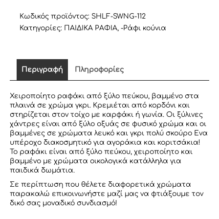
ΦΥΣΙΚΟ
ΜΕ
Κωδικός προϊόντος:
SHLF-SWNG-112
ΓΚΡΙ
Κατηγορίες:
ΠΑΙΔΙΚΑ ΡΑΦΙΑ
,
-Ράφι κούνια
ποσότητα
Περιγραφή
Πληροφορίες
Χειροποίητο ραφάκι από ξύλο πεύκου, βαμμένο στα
πλαινά σε χρώμα γκρι. Κρεμιέται από κορδόνι και
στηρίζεται στον τοίχο με καρφάκι ή γωνία. Οι ξύλινες
χάντρες είναι από ξύλο οξυάς σε φυσικό χρώμα και οι
βαμμένες σε χρώματα λευκό και γκρι πολύ σκούρο Eνα
υπέροχο διακοσμητικό για αγοράκια και κοριτσάκια!
Το ραφάκι είναι από ξύλο πεύκου, χειροποίητο και
βαμμένο με χρώματα οικολογικά κατάλληλα για
παιδικά δωμάτια.
Σε περίπτωση που θέλετε διαφορετικά χρώματα
παρακαλώ επικοινωνήστε μαζί μας να φτιάξουμε τον
δικό σας μοναδικό συνδιασμό!