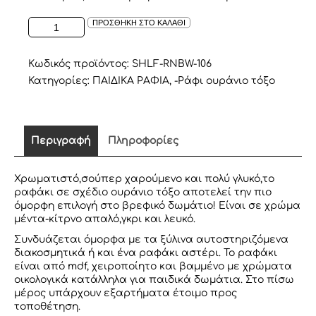
ΡΑΦΑΚΙ
ΠΡΟΣΘΗΚΗ ΣΤΟ ΚΑΛΑΘΙ
ΣΕ
ΣΧΕΔΙΟ
ΟΥΡΑΝΙΟ
Κωδικός προϊόντος:
SHLF-RNBW-106
ΤΟΞΟ
Κατηγορίες:
ΠΑΙΔΙΚΑ ΡΑΦΙΑ
,
-Ράφι ουράνιο τόξο
ποσότητα
Περιγραφή
Πληροφορίες
Χρωματιστό,σούπερ χαρούμενο και πολύ γλυκό,το
ραφάκι σε σχέδιο ουράνιο τόξο αποτελεί την πιο
όμορφη επιλογή στο βρεφικό δωμάτιο! Είναι σε χρώμα
μέντα-κίτρνο απαλό,γκρι και λευκό.
Συνδυάζεται όμορφα με τα ξύλινα αυτοστηριζόμενα
διακοσμητικά ή και ένα ραφάκι αστέρι. Το ραφάκι
είναι από mdf, χειροποίητο και βαμμένο με χρώματα
οικολογικά κατάλληλα για παιδικά δωμάτια. Στο πίσω
μέρος υπάρχουν εξαρτήματα έτοιμο προς
τοποθέτηση.