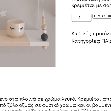
κρεμιέται με σα
ΡΑΦΑΚΙ
ΠΡΟΣΘΗΚ
ΚΟΥΝΙΑ
ΦΥΣΙΚΟ
Κωδικός προϊόν
ΜΕ
ΛΕΥΚΟ
Κατηγορίες:
ΠΑΙ
ποσότητα
νο στα πλαινά σε χρώμα λευκό. Κρεμιέται από 
από ξύλο οξυάς σε φυσικό χρώμα και οι βαμμέν