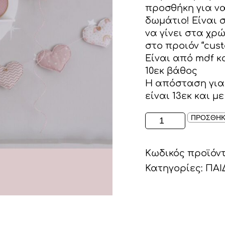
προσθήκη για να
δωμάτιο! Είναι 
να γίνει στα χρ
στο προιόν “cust
Είναι από mdf κ
10εκ βάθος
Η απόσταση για
είναι 13εκ και με
ΡΑΦΑΚΙ
ΠΡΟΣΘΗΚ
ΣΕ
ΣΧΕΔΙΟ
Κωδικός προϊόν
ΦΕΓΓΑΡΙ
ΜΕ
Κατηγορίες:
ΠΑΙ
ΑΝΟΙΧΤΑ
ΠΛΑΙΝΑ
ΛΕΥΚΟ
/