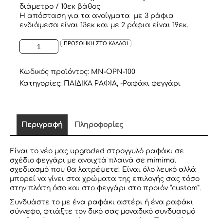
διάμετρο / 10εκ βάθος
Η απόσταση για τα ανοίγματα με 3 ράφια
ενδιάμεσα είναι 13εκ και με 2 ράφια είναι 19εκ.
ΡΑΦΑΚΙ
ΠΡΟΣΘΗΚΗ ΣΤΟ ΚΑΛΑΘΙ
ΣΕ
ΣΧΕΔΙΟ
ΦΕΓΓΑΡΙ
Κωδικός προϊόντος:
MN-OPN-100
ΜΕ
Κατηγορίες:
ΠΑΙΔΙΚΑ ΡΑΦΙΑ
,
-Ραφάκι φεγγάρι
ΑΝΟΙΧΤΑ
ΠΛΑΙΝΑ
ΛΕΥΚΟ
ποσότητα
Περιγραφή
Πληροφορίες
Είναι το νέο μας upgraded στρογγυλό ραφάκι σε
σχέδιο φεγγάρι με ανοιχτά πλαινά σε mimimal
σχεδιασμό που θα λατρέψετε! Είναι όλο λευκό αλλά
μπορεί να γίνει στα χρώματα της επιλογής σας τόσο
στην πλάτη όσο και στο φεγγάρι στο προιόν “custom”.
Συνδυάστε το με ένα ραφάκι αστέρι ή ένα ραφάκι
σύννεφο, φτιάξτε τον δικό σας μοναδικό συνδυασμό