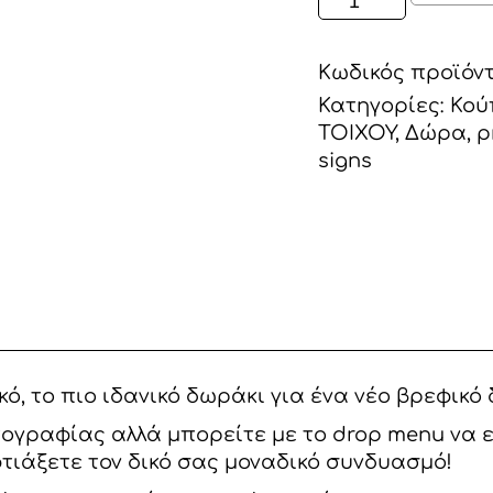
ΚΡΕΜΑΣΤΟ
"MY
Κωδικός προϊόν
HAPPY
PLACE"
Κατηγορίες:
Κού
ποσότητα
ΤΟΙΧΟΥ
,
Δώρα, p
signs
κό, το πιο ιδανικό δωράκι για ένα νέο βρεφικό
ογραφίας αλλά μπορείτε με το drop menu να ε
 φτιάξετε τον δικό σας μοναδικό συνδυασμό!