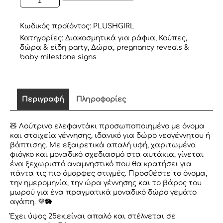
ΕΛΕΦΑΝΤΑΚΙ
ΡΟΖ
ποσότητα
Κωδικός προϊόντος:
PLUSHGIRL
Κατηγορίες:
Διακοσμητικά για ράφια
,
Κούπες,
δώρα & είδη party
,
Δώρα, pregnancy reveals &
baby milestone signs
Περιγραφή
Πληροφορίες
🧸 Λούτρινο ελεφαντάκι προσωποποιημένο με όνομα
και στοιχεία γέννησης, ιδανικό για δώρο νεογέννητου ή
βάπτισης. Με εξαιρετικά απαλή υφή, χαριτωμένο
φιόγκο και μοναδικό σχεδιασμό στα αυτάκια, γίνεται
ένα ξεχωριστό αναμνηστικό που θα κρατήσει για
πάντα τις πιο όμορφες στιγμές. Προσθέστε το όνομα,
την ημερομηνία, την ώρα γέννησης και το βάρος του
μωρού για ένα πραγματικά μοναδικό δώρο γεμάτο
αγάπη. 💜🐘
Έχει ύψος 25εκ,είναι απαλό και στέλνεται σε