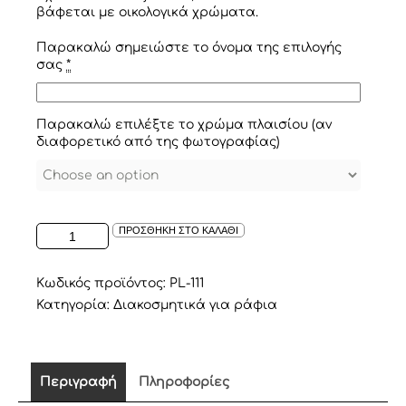
βάφεται με οικολογικά χρώματα.
Παρακαλώ σημειώστε το όνομα της επιλογής
σας
*
Παρακαλώ επιλέξτε το χρώμα πλαισίου (αν
διαφορετικό από της φωτογραφίας)
ΞΥΛΙΝΟ
ΠΡΟΣΘΗΚΗ ΣΤΟ ΚΑΛΑΘΙ
ΜΙΚΡΟ
ΠΛΑΙΣΙΟ
ΜΕ
Κωδικός προϊόντος:
PL-111
ΟΝΟΜΑ
Κατηγορία:
Διακοσμητικά για ράφια
ΣΕ
DUSTY
PINK
ποσότητα
Περιγραφή
Πληροφορίες