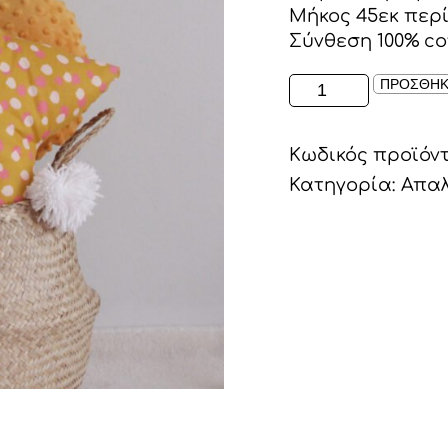
Μήκος 45εκ περ
Σύνθεση 100% co
ΑΠΑΛΟ
ΠΡΟΣΘΗΚ
ΜΑΞΙΛΑΡΙ
ΣΕ
Κωδικός προϊόν
ΣΧΕΔΙΟ
ΑΣΤΕΡΙ
Κατηγορία:
Απαλ
ΩΧΡΑ
ΜΕ
ΡΟΖ
ΠΙΤΣΙΛΕΣ
ποσότητα