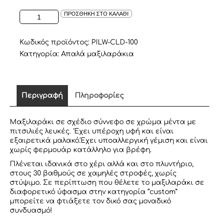
ΑΠΑΛΟ
ΠΡΟΣΘΗΚΗ ΣΤΟ ΚΑΛΑΘΙ
ΜΑΞΙΛΑΡΙ
ΣΕ
ΣΧΕΔΙΟ
Κωδικός προϊόντος:
PILW-CLD-100
ΣΥΝΝΕΦΟ
Κατηγορία:
Απαλά μαξιλαράκια
ΜΕΝΤΑ
ΜΕ
ΛΕΥΚΕΣ
ΠΙΤΣΙΛΙΕΣ
Περιγραφή
Πληροφορίες
ποσότητα
Μαξιλαράκι σε σχέδιο σύννεφο σε χρώμα μέντα με
πιτσιλιές λευκές. Έχει υπέροχη υφή και είναι
εξαιρετικά μαλακό.Έχει υποαλλεργική γέμιση και είναι
χωρίς φερμουάρ κατάλληλο για βρέφη.
Πλένεται ιδανικά στο χέρι αλλά και στο πλυντήριο,
στους 30 βαθμούς σε χαμηλές στροφές, χωρίς
στύψιμο. Σε περίπτωση που θέλετε το μαξιλαράκι σε
διαφορετικό ύφασμα στην κατηγορία “custom”
μπορείτε να φτιάξετε τον δικό σας μοναδικό
συνδυασμό!