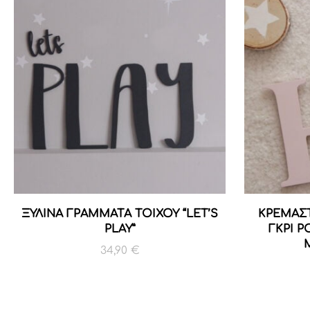
ΞΥΛΙΝΑ ΓΡΑΜΜΑΤΑ ΤΟΙΧΟΥ “LET’S
ΚΡΕΜΑΣ
PLAY”
ΓΚΡΙ Ρ
34,90
€