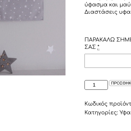
ύφασμα και μαύρ
Διαστάσεις υφα
ΠΑΡΑΚΑΛΩ ΣΗΜ
ΣΑΣ
*
ΥΦΑΣΜΑΤΙΝΟ
ΠΡΟΣΘΗΚ
ΠΛΑΙΣΙΟ
"YOU
Κωδικός προϊόν
ARE
MAGIC"
Κατηγορίες:
Υφα
ΣΕ
ΓΚΡΙ/