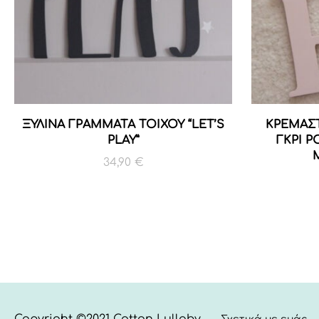
ΞΥΛΙΝΑ ΓΡΑΜΜΑΤΑ ΤΟΙΧΟΥ “LET’S
ΚΡΕΜΑΣ
PLAY”
ΓΚΡΙ Ρ
34,90
€
Copyright ©2021 Cotton Lullaby