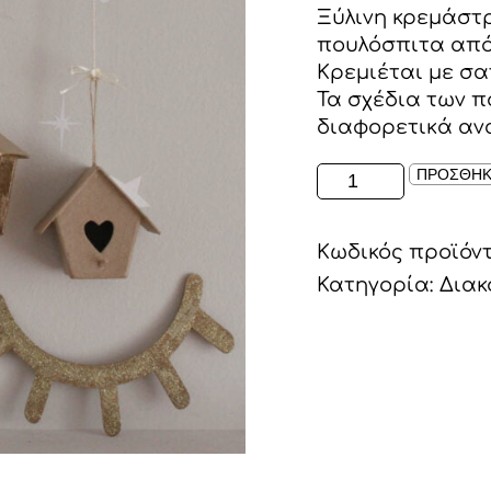
Ξύλινη κρεμάστρ
πουλόσπιτα από
Κρεμιέται με σα
Τα σχέδια των π
διαφορετικά αν
ΚΡΕΜΑΣΤΟ
ΠΡΟΣΘΗΚ
ΔΙΑΚΟΣΜΗΤΙΚΟ
ΜΕ
Κωδικός προϊόν
ΜΙΝΙ
ΠΟΥΛΟΣΠΙΤΑ-
Κατηγορία:
Διακ
ΧΡΥΣΟΣ
ΣΥΝΔΙΑΣΜΟΣ
ποσότητα