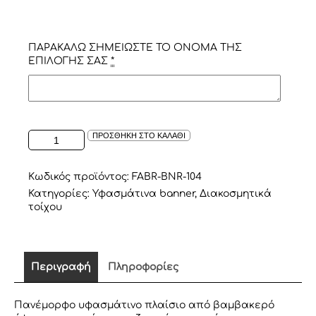
ΠΑΡΑΚΑΛΩ ΣΗΜΕΙΩΣΤΕ ΤΟ ΟΝΟΜΑ ΤΗΣ
ΕΠΙΛΟΓΗΣ ΣΑΣ
*
ΥΦΑΣΜΑΤΙΝΟ
ΠΡΟΣΘΗΚΗ ΣΤΟ ΚΑΛΑΘΙ
ΠΛΑΙΣΙΟ
"ADVENTURE
AWAITS"
Κωδικός προϊόντος:
FABR-BNR-104
ΣΕ
Κατηγορίες:
Υφασμάτινα banner
,
Διακοσμητικά
ΑΠΑΛΟ
τοίχου
ΚΑΡΟ
ΜΠΕΖ
ποσότητα
Περιγραφή
Πληροφορίες
Πανέμορφο υφασμάτινο πλαίσιο από βαμβακερό