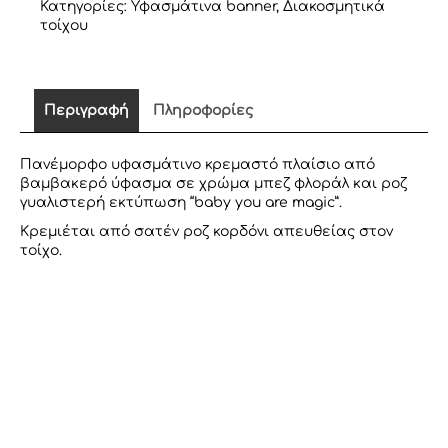
ΦΛΟΡΑΛ
Κατηγορίες:
Υφασμάτινα banner
,
Διακοσμητικά
"BABY
τοίχου
YOU
ARE
MAGIC"
ποσότητα
Περιγραφή
Πληροφορίες
Πανέμορφο υφασμάτινο κρεμαστό πλαίσιο από
βαμβακερό ύφασμα σε χρώμα μπεζ φλοράλ και ροζ
γυαλιστερή εκτύπωση “baby you are magic”.
Κρεμιέται από σατέν ροζ κορδόνι απευθείας στον
τοίχο.