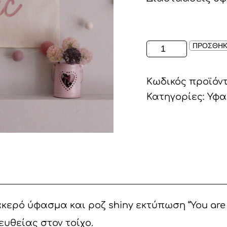
ΥΦΑΣΜΑΤΙΝΟ
ΠΡΟΣΘΗΚ
ΠΛΑΙΣΙΟ
"YOU
Κωδικός προϊόν
ARE
MAGIC"
Κατηγορίες:
Υφα
ΣΕ
ΕΚΡΟΥ
ποσότητα
ρό ύφασμα και ροζ shiny εκτύπωση “You are 
υθείας στον τοίχο.