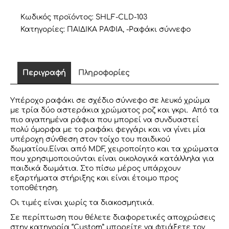
ΣΧΕΔΙΟ
ΣΥΝΝΕΦΟ
Κωδικός προϊόντος:
SHLF-CLD-103
ΛΕΥΚΟ
Κατηγορίες:
ΠΑΙΔΙΚΑ ΡΑΦΙΑ
,
-Ραφάκι σύννεφο
ποσότητα
Περιγραφή
Πληροφορίες
Υπέροχο ραφάκι σε σχέδιο σύννεφο σε λευκό χρώμα
με τρία δύο αστεράκια χρώματος ροζ και γκρι. Από τα
πιο αγαπημένα ράφια που μπορεί να συνδυαστεί
πολύ όμορφα με το ραφάκι φεγγάρι και να γίνει μία
υπέροχη σύνθεση στον τοίχο του παιδικού
δωματίου.Eίναι από MDF, χειροποίητο και τα χρώματα
που χρησιμοποιούνται είναι οικολογικά κατάλληλα για
παιδικά δωμάτια. Στο πίσω μέρος υπάρχουν
εξαρτήματα στήριξης και είναι έτοιμο προς
τοποθέτηση.
Οι τιμές είναι χωρίς τα διακοσμητικά.
Σε περίπτωση που θέλετε διαφορετικές αποχρώσεις
στην κατηγορία “Custom” μπορείτε να φτιάξετε τον