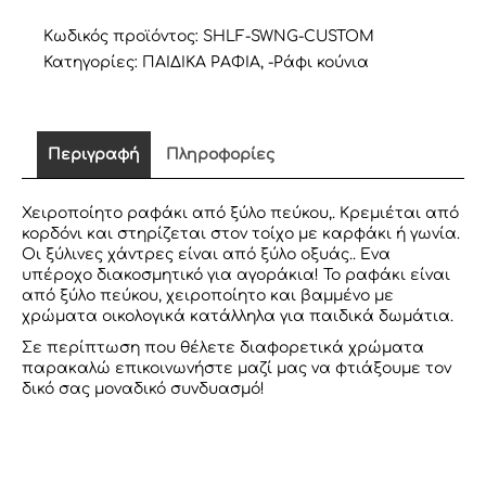
ΛΕΥΚΟ
ΜΕ
Κωδικός προϊόντος:
SHLF-SWNG-CUSTOM
ΡΟΖ
Κατηγορίες:
ΠΑΙΔΙΚΑ ΡΑΦΙΑ
,
-Ράφι κούνια
ποσότητα
Περιγραφή
Πληροφορίες
Χειροποίητο ραφάκι από ξύλο πεύκου,. Κρεμιέται από
κορδόνι και στηρίζεται στον τοίχο με καρφάκι ή γωνία.
Οι ξύλινες χάντρες είναι από ξύλο οξυάς.. Eνα
υπέροχο διακοσμητικό για αγοράκια! Το ραφάκι είναι
από ξύλο πεύκου, χειροποίητο και βαμμένο με
χρώματα οικολογικά κατάλληλα για παιδικά δωμάτια.
Σε περίπτωση που θέλετε διαφορετικά χρώματα
παρακαλώ επικοινωνήστε μαζί μας να φτιάξουμε τον
δικό σας μοναδικό συνδυασμό!