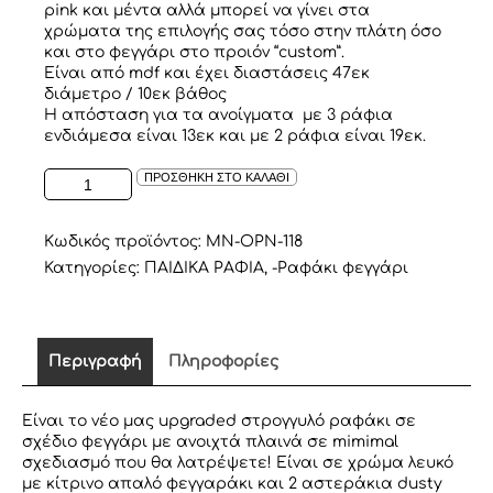
pink και μέντα αλλά μπορεί να γίνει στα
χρώματα της επιλογής σας τόσο στην πλάτη όσο
και στο φεγγάρι στο προιόν “custom”.
Είναι από mdf κα
ι έχει διαστάσεις 47εκ
διάμετρο / 10εκ βάθος
Η απόσταση για τα ανοίγματα με 3 ράφια
ενδιάμεσα είναι 13εκ και με 2 ράφια είναι 19εκ.
ΡΑΦΑΚΙ
ΠΡΟΣΘΗΚΗ ΣΤΟ ΚΑΛΑΘΙ
ΣΕ
ΣΧΕΔΙΟ
ΦΕΓΓΑΡΙ
Κωδικός προϊόντος:
MN-OPN-118
ΜΕ
Κατηγορίες:
ΠΑΙΔΙΚΑ ΡΑΦΙΑ
,
-Ραφάκι φεγγάρι
ΑΝΟΙΧΤΑ
ΠΛΑΙΝΑ
ΛΕΥΚΟ
ΜΕ
Περιγραφή
Πληροφορίες
ΚΙΤΡΙΝΟ
ποσότητα
Είναι το νέο μας upgraded στρογγυλό ραφάκι σε
σχέδιο φεγγάρι με ανοιχτά πλαινά σε mimimal
σχεδιασμό που θα λατρέψετε! Είναι σε χρώμα λευκό
με κίτρινο απαλό φεγγαράκι και 2 αστεράκια dusty