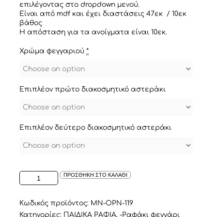
επιλέγοντας στο dropdown μενού.
Είναι από mdf και έχει διαστάσεις 47εκ / 10εκ
βάθος
Η απόσταση για τα ανοίγματα είναι 10εκ.
Χρώμα φεγγαριού
*
Επιπλέον πρώτο διακοσμητικό αστεράκι
Επιπλέον δεύτερο διακοσμητικό αστεράκι
ΡΑΦΑΚΙ
ΠΡΟΣΘΗΚΗ ΣΤΟ ΚΑΛΑΘΙ
ΣΕ
ΣΧΕΔΙΟ
ΦΕΓΓΑΡΙ
Κωδικός προϊόντος:
MN-OPN-119
ΚΙΤΡΙΝΟ
Κατηγορίες:
ΠΑΙΔΙΚΑ ΡΑΦΙΑ
,
-Ραφάκι φεγγάρι