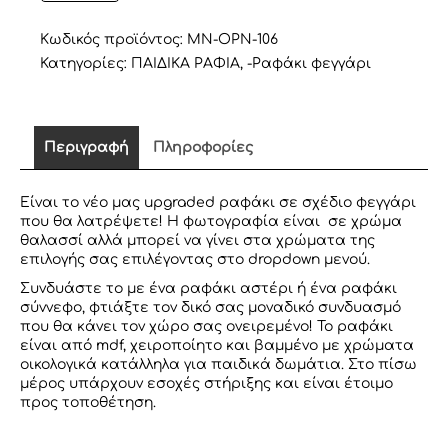
ΣΕ
ΣΧΕΔΙΟ
ΦΕΓΓΑΡΙ
Κωδικός προϊόντος:
MN-OPN-106
ΘΑΛΑΣΣΙ
Κατηγορίες:
ΠΑΙΔΙΚΑ ΡΑΦΙΑ
,
-Ραφάκι φεγγάρι
ποσότητα
Περιγραφή
Πληροφορίες
Είναι το νέο μας upgraded ραφάκι σε σχέδιο φεγγάρι
που θα λατρέψετε! Η φωτογραφία είναι σε χρώμα
θαλασσί αλλά μπορεί να γίνει στα χρώματα της
επιλογής σας επιλέγοντας στο dropdown μενού.
Συνδυάστε το με ένα ραφάκι αστέρι ή ένα ραφάκι
σύννεφο, φτιάξτε τον δικό σας μοναδικό συνδυασμό
που θα κάνει τον χώρο σας ονειρεμένο! Το ραφάκι
είναι από mdf, χειροποίητο και βαμμένο με χρώματα
οικολογικά κατάλληλα για παιδικά δωμάτια. Στο πίσω
μέρος υπάρχουν εσοχές στήριξης και είναι έτοιμο
προς τοποθέτηση.