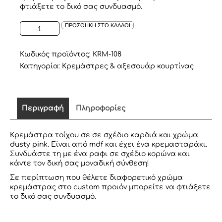
φτιάξετε το δικό σας συνδυασμό.
ΚΡΕΜΑΣΤΡΑ
ΠΡΟΣΘΗΚΗ ΣΤΟ ΚΑΛΑΘΙ
ΤΟΙΧΟΥ
ΣΕ
ΣΧΕΔΙΟ
Κωδικός προϊόντος:
KRM-108
ΚΑΡΔΙΑ
Κατηγορία:
Κρεμάστρες & αξεσουάρ κουρτίνας
DUSTY
ΡΟΖ
ποσότητα
Περιγραφή
Πληροφορίες
Κρεμάστρα τοίχου σε σε σχέδιο καρδιά και χρώμα
dusty pink. Είναι από mdf και έχει ένα κρεμασταράκι.
Συνδυάστε τη με ένα ραφι σε σχέδιο κορώνα και
κάντε τον δική σας μοναδική σύνθεση!
Σε περίπτωση που θέλετε διαφορετικό χρώμα
κρεμάστρας στο custom προιόν μπορείτε να φτιάξετε
το δικό σας συνδυασμό.