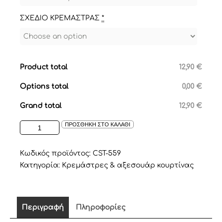
ΣΧΕΔΙΟ ΚΡΕΜΑΣΤΡΑΣ
*
Product total
12,90 €
Options total
0,00 €
Grand total
12,90 €
ΦΤΙΑΞΤΕ
ΠΡΟΣΘΗΚΗ ΣΤΟ ΚΑΛΑΘΙ
ΤΗΝ
ΚΡΕΜΑΣΤΡΑ
ΤΗΣ
Κωδικός προϊόντος:
CST-559
ΕΠΙΛΟΓΗΣ
Κατηγορία:
Κρεμάστρες & αξεσουάρ κουρτίνας
ΣΑΣ
ποσότητα
Περιγραφή
Πληροφορίες