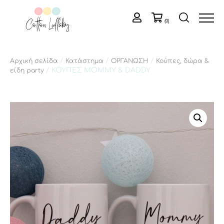
(0)
/
/
/
Αρχική σελίδα
Κατάστημα
ΟΡΓΑΝΩΣΗ
Κούπες, δώρα &
/ ΚΟΥΠΕΣ MOMMY & DADDY
είδη party