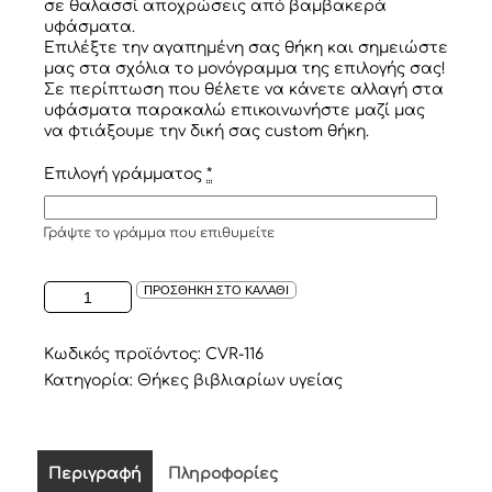
σε θαλασσί αποχρώσεις από βαμβακερά
υφάσματα.
Επιλέξτε την αγαπημένη σας θήκη και σημειώστε
μας στα σχόλια το μονόγραμμα της επιλογής σας!
Σε περίπτωση που θέλετε να κάνετε αλλαγή στα
υφάσματα παρακαλώ επικοινωνήστε μαζί μας
να φτιάξουμε την δική σας custom θήκη.
Επιλογή γράμματος
*
Γράψτε το γράμμα που επιθυμείτε
ΥΦΑΣΜΑΤΙΝΗ
ΠΡΟΣΘΗΚΗ ΣΤΟ ΚΑΛΑΘΙ
ΘΗΚΗ
ΓΙΑ
ΤΟ
Κωδικός προϊόντος:
CVR-116
ΒΙΒΛΙΑΡΙΟ
Κατηγορία:
Θήκες βιβλιαρίων υγείας
ΥΓΕΙΑΣ
ΠΑΙΔΙΟΥ
ΘΑΛΑΣΣΙ
ΚΑΡΟ
Περιγραφή
Πληροφορίες
ΜΟΝΟΓΡΑΜΜΑ