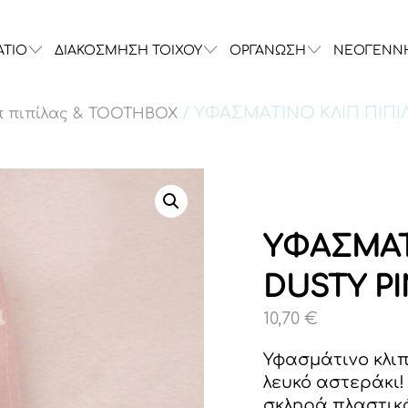
ΑΤΙΟ
ΔΙΑΚΟΣΜΗΣΗ ΤΟΙΧΟΥ
ΟΡΓΑΝΩΣΗ
ΝΕΟΓΕΝΝ
/ ΥΦΑΣΜΑΤΙΝΟ ΚΛΙΠ ΠΙΠΙ
π πιπίλας & TOOTHBOX
ΥΦΑΣΜΑΤ
DUSTY P
10,70
€
Υφασμάτινο κλιπ
λευκό αστεράκι!
σκληρά πλαστικά