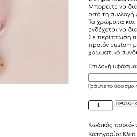
Μπορείτε να δια
από τη συλλογή 
Τα χρώματα και 
ενδέχεται να δι
Σε περίπτωση π
προιόν custom μ
χρωματικό συνδ
Επιλογή υφάσμα
Γράψτε το ύφασμα 
ΥΦΑΣΜΑΤΙΝΟ
ΠΡΟΣΘΗΚ
ΚΛΙΠ
ΠΙΠΙΛΑΣ
Κωδικός προϊόν
DUSTY
PINK/
Κατηγορία:
Κλιπ