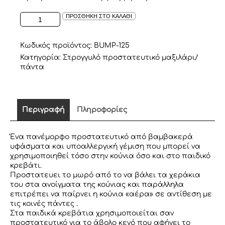
ΠΡΟΣΤΑΤΕΥΤΙΚΟ
ΠΡΟΣΘΗΚΗ ΣΤΟ ΚΑΛΑΘΙ
MAΞΙΛΑΡΙ
DUSTY
PINK
Κωδικός προϊόντος:
BUMP-125
ΜΕ
Κατηγορία:
Στρογγυλό προστατευτικό μαξιλάρι/
ΦΛΟΡΑΛ
πάντα
ποσότητα
Περιγραφή
Πληροφορίες
Ένα πανέμορφο προστατευτικό από βαμβακερά
υφάσματα και υποαλλεργική γέμιση που μπορεί να
χρησιμοποιηθεί τόσο στην κούνια όσο και στο παιδικό
κρεβάτι.
Προστατευει το μωρό από το να βάλει τα χεράκια
του στα ανοίγματα της κούνιας και παράλληλα
επιτρέπει να παίρνει η κούνια «αέρα» σε αντίθεση με
τις κοινές πάντες .
Στα παιδικά κρεβάτια χρησιμοποιείται σαν
προστατευτικό για το άβολο κενό που αφήνει το