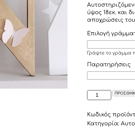
Αυτοστηριζόμεν
ύψος 18εκ. και 
αποχρώσεις του
Επιλογή γράμμα
Γράψτε το γράμμα 
Παρατηρήσεις
ΑΥΤΟΣΤΗΡΙΖΟΜ
ΠΡΟΣΘΗΚ
ΞΥΛΙΝΟ
ΓΡΑΜΜΑ
Κωδικός προϊόν
ΣΕ
ΧΡΥΣΟ
Κατηγορία:
Αυτο
ΜΕ