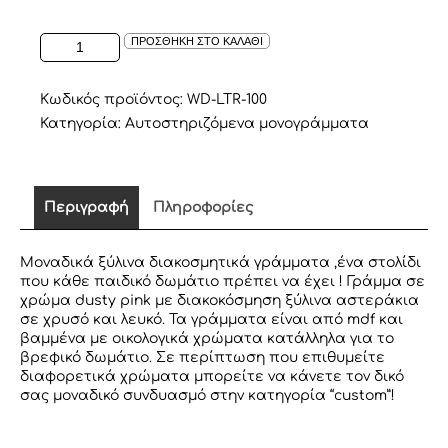
ΑΥΤΟΣΤΗΡΙΖΟΜΕΝΟ
ΠΡΟΣΘΗΚΗ ΣΤΟ ΚΑΛΑΘΙ
ΞΥΛΙΝΟ
ΓΡΑΜΜΑ
ΣΕ
Κωδικός προϊόντος:
WD-LTR-100
ΧΡΩΜΑ
Κατηγορία:
Αυτοστηριζόμενα μονογράμματα
DUSTY
PINK
ποσότητα
Περιγραφή
Πληροφορίες
Μοναδικά ξύλινα διακοσμητικά γράμματα ,ένα στολίδι
που κάθε παιδικό δωμάτιο πρέπει να έχει ! Γράμμα σε
χρώμα dusty pink με διακοκόσμηση ξύλινα αστεράκια
σε χρυσό και λευκό. Τα γράμματα είναι από mdf και
βαμμένα με οικολογικά χρώματα κατάλληλα για το
βρεφικό δωμάτιο. Σε περίπτωση που επιθυμείτε
διαφορετικά χρώματα μπορείτε να κάνετε τον δικό
σας μοναδικό συνδυασμό στην κατηγορία “custom”!