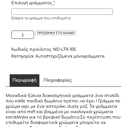
Επιλογή γράμματος
*
Γράψτε το γράμμα που επιθυμείτε
ΑΥΤΟΣΤΗΡΙΖΟΜΕΝΟ
ΠΡΟΣΘΗΚΗ ΣΤΟ ΚΑΛΑΘΙ
ΞΥΛΙΝΟ
ΓΡΑΜΜΑ
ΣΕ
Κωδικός προϊόντος:
WD-LTR-105
ΧΡΩΜΑ
Κατηγορία:
Αυτοστηριζόμενα μονογράμματα
ΓΚΡΙ
ποσότητα
Περιγραφή
Πληροφορίες
Μοναδικά ξύλινα διακοσμητικά γράμματα ,ένα στολίδι
που κάθε παιδικό δωμάτιο πρέπει να έχει ! Γράμμα σε
χρώμα γκρι με ένα αστεράκι dusty ροζ. Τα γράμματα
είναι από mdf και βαμμένα με οικολογικά χρώματα
κατάλληλα για το βρεφικό δωμάτιο.Σε περίπτωση που
επιθυμείτε διαφορετικά χρώματα μπορείτε να