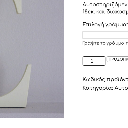
Αυτοστηριζόμεν
18εκ. και διακο
Επιλογή γράμμα
Γράψτε το γράμμα 
ΑΥΤΟΣΤΗΡΙΖΟΜ
ΠΡΟΣΘΗΚ
ΞΥΛΙΝΟ
ΓΡΑΜΜΑ
Κωδικός προϊόν
ΣΕ
ΧΡΩΜΑ
Κατηγορία:
Αυτο
ΚΙΤΡΙΝΟ
ΑΠΑΛΟ
ποσότητα