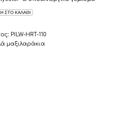
Η ΣΤΟ ΚΑΛΑΘΙ
τος:
PILW-HRT-110
ά μαξιλαράκια