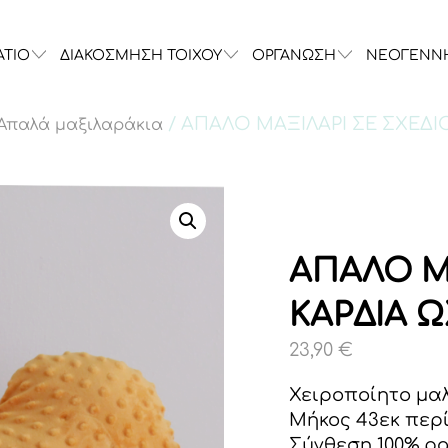
ΑΤΙΟ
ΔΙΑΚΟΣΜΗΣΗ ΤΟΙΧΟΥ
ΟΡΓΑΝΩΣΗ
ΝΕΟΓΕΝΝ
/ ΑΠΑΛΟ ΜΑΞΙΛΑΡΙ ΣΕ ΣΧΕΔΙ
Απαλά μαξιλαράκια
ΑΠΑΛΟ Μ
ΚΑΡΔΙΑ 
23,90
€
Χειροποίητο μα
Μήκος 43εκ περ
Σύνθεση 100% po