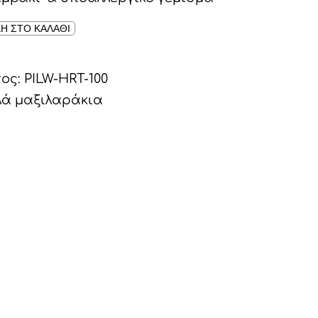
Η ΣΤΟ ΚΑΛΑΘΙ
τος:
PILW-HRT-100
ά μαξιλαράκια