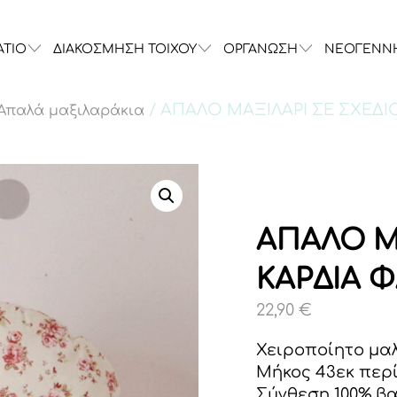
ΑΤΙΟ
ΔΙΑΚΟΣΜΗΣΗ ΤΟΙΧΟΥ
ΟΡΓΑΝΩΣΗ
ΝΕΟΓΕΝΝ
/ ΑΠΑΛΟ ΜΑΞΙΛΑΡΙ ΣΕ ΣΧΕΔΙ
Απαλά μαξιλαράκια
ΑΠΑΛΟ Μ
ΚΑΡΔΙΑ 
22,90
€
Χειροποίητο μα
Μήκος 43εκ περ
Σύνθεση 100% β