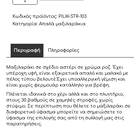
ΜΑΞΙΛΑΡΙ
ΣΕ
ΣΧΕΔΙΟ
Κωδικός προϊόντος:
PILW-STR-103
ΑΣΤΕΡΙ
Κατηγορία:
Απαλά μαξιλαράκια
ΡΟΖ
ποσότητα
Περιγραφή
Πληροφορίες
Μαξιλαράκι σε σχέδιο αστέρι σε χρώμα ροζ. Έχει
υπέροχη υφή, είναι εξαιρετικά απαλό και μαλακό με
πέλος τύπου βελουτέ.Έχει υποαλλεργική γέμιση και
είναι χωρίς φερμουάρ κατάλληλο για βρέφη.
Πλένεται ιδανικά στο χέρι αλλά και στο πλυντήριο,
στους 30 βαθμούς σε χαμηλές στροφές, χωρίς
στύψιμο. Σε περίπτωση που θέλετε το μαξιλαράκι σε
διαφορετικό ύφασμα μπορείτε να σημειώσετε το
ύφασμα της επιλογής σας από τη συλλογή μας στις
παρατηρήσεις.