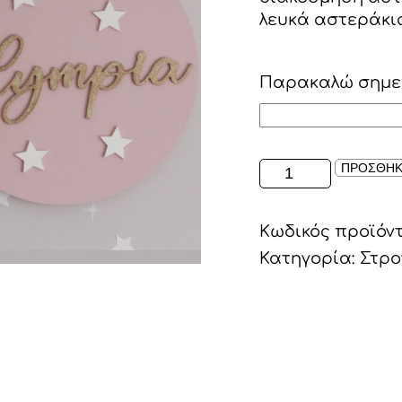
λευκά αστεράκια
Παρακαλώ σημει
ΣΤΡΟΓΓΥΛΟ
ΠΡΟΣΘΗΚ
ΞΥΛΙΝΟ
ΠΛΑΙΣΙΟ
Κωδικός προϊόν
ΜΕ
ΤΟ
Κατηγορία:
Στρο
ΟΝΟΜΑ
ΠΑΙΔΙΟΥ
ποσότητα