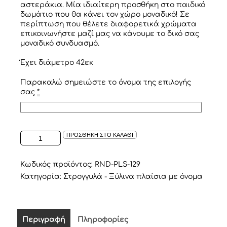
αστεράκια. Μία ιδιαίτερη προσθήκη στο παιδικό
δωμάτιο που θα κάνει τον χώρο μοναδικό! Σε
περίπτωση που θέλετε διαφορετικά χρώματα
επικοινωνήστε μαζί μας να κάνουμε το δικό σας
μοναδικό συνδυασμό.
Έχει διάμετρο 42εκ
Παρακαλώ σημειώστε το όνομα της επιλογής
σας
*
ΣΤΡΟΓΓΥΛΟ
ΠΡΟΣΘΗΚΗ ΣΤΟ ΚΑΛΑΘΙ
ΞΥΛΙΝΟ
ΠΛΑΙΣΙΟ
ΜΕ
Κωδικός προϊόντος:
RND-PLS-129
ΤΟ
Κατηγορία:
Στρογγυλά - Ξύλινα πλαίσια με όνομα
ΟΝΟΜΑ
ΠΑΙΔΙΟΥ
ΛΕΥΚΟ
ΧΡΥΣΟ
Περιγραφή
Πληροφορίες
ποσότητα