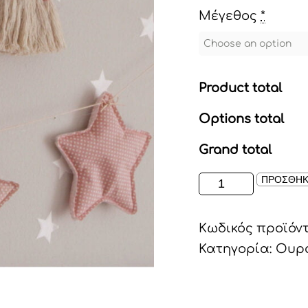
Μέγεθος
*
Product total
Options total
Grand total
ΟΥΡΑΝΙΟ
ΠΡΟΣΘΗΚ
ΤΟΞΟ
ΜΑΚΡΑΜΕ
Κωδικός προϊόν
ποσότητα
Κατηγορία:
Ουρά