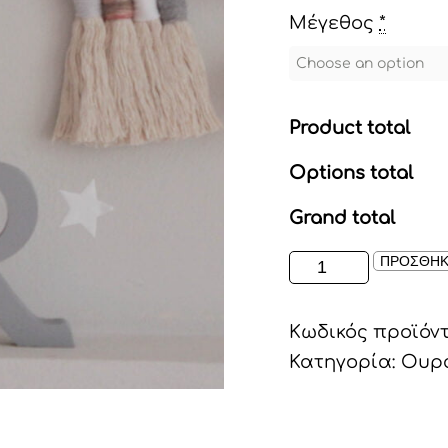
Μέγεθος
*
Product total
Options total
Grand total
ΟΥΡΑΝΙΟ
ΠΡΟΣΘΗΚ
ΤΟΞΟ
ΜΑΚΡΑΜΕ
Κωδικός προϊόν
ποσότητα
Κατηγορία:
Ουρά