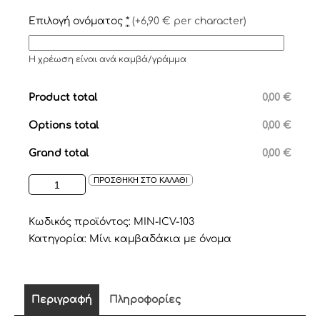
Επιλογή ονόματος
*
(+6,90 € per character)
Η χρέωση είναι ανά καμβά/γράμμα
Product total
0,00 €
Options total
0,00 €
Grand total
0,00 €
ΜΙΝΙ
ΠΡΟΣΘΗΚΗ ΣΤΟ ΚΑΛΑΘΙ
ΚΑΜΒΑΔΑΚΙΑ
ΜΕ
ΑΠΛΙΚΕ
Κωδικός προϊόντος:
MIN-ICV-103
ΚΕΝΤΗΜΑ
Κατηγορία:
Μίνι καμβαδάκια με όνομα
ΤΟ
ΟΝΟΜΑ
ΤΟΥ
ΠΑΙΔΙΟΥ
Περιγραφή
Πληροφορίες
ποσότητα