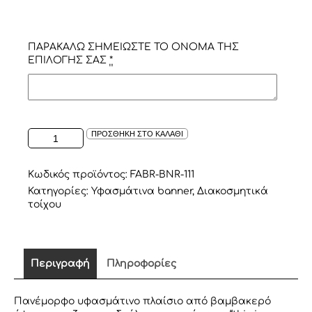
ΠΑΡΑΚΑΛΩ ΣΗΜΕΙΩΣΤΕ ΤΟ ΟΝΟΜΑ ΤΗΣ
ΕΠΙΛΟΓΗΣ ΣΑΣ
*
ΥΦΑΣΜΑΤΙΝΟ
ΠΡΟΣΘΗΚΗ ΣΤΟ ΚΑΛΑΘΙ
ΠΛΑΙΣΙΟ
"THIS
IS
Κωδικός προϊόντος:
FABR-BNR-111
MY
Κατηγορίες:
Υφασμάτινα banner
,
Διακοσμητικά
HAPPY
τοίχου
PLACE"
ΣΕ
ΡΟΖ
ΜΕ
Περιγραφή
Πληροφορίες
ΧΡΥΣΟ
ποσότητα
Πανέμορφο υφασμάτινο πλαίσιο από βαμβακερό